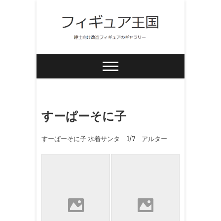
Skip
to
content
紳士向け改造フィギュアのギャラリー
フィギュア王国
すーぱーそに子
すーぱーそに子 水着サンタ 1/7 アルター